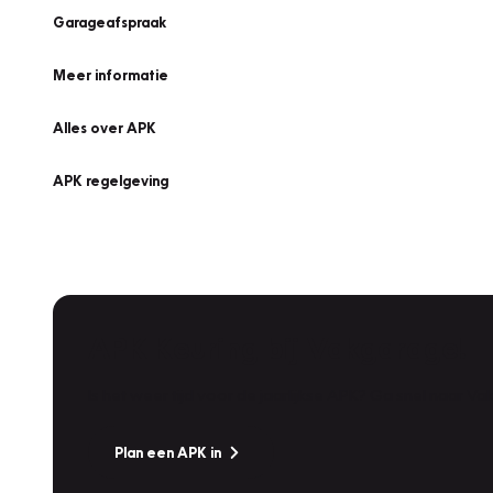
Garageafspraak
Meer informatie
Alles over APK
APK regelgeving
APK Keuring bij Vakgarage!
Is het weer tijd voor de jaarlijkse APK? Ga snel naar V
Plan een APK in