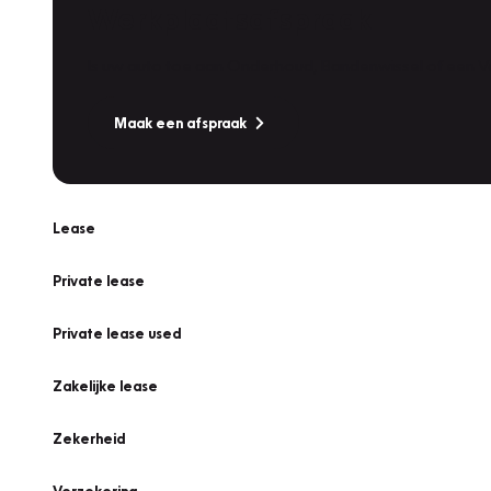
Werkplaatsafspraak
Is uw auto toe aan Onderhoud, Bandenwissel of een Va
Maak een afspraak
Lease
Private lease
Private lease used
Zakelijke lease
Zekerheid