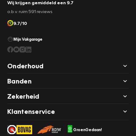
Wij krijgen gemiddeld een 9.7
o.b.v. ruim 591 reviews
9.7/10
Mijn Vakgarage
Onderhoud
Banden
Zekerheid
Klantenservice
GroenGedaan!