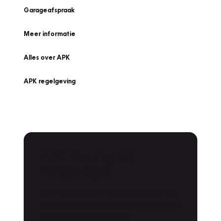
Garageafspraak
Meer informatie
Alles over APK
APK regelgeving
APK Keuring bij
Vakgarage!
Is het weer tijd voor de jaarlijkse APK? Ga
snel naar Vakgarage bij u in de buurt, en ga
zonder zorgen de weg op!