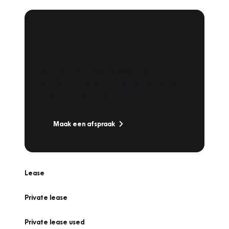
Plan een
Werkplaatsafspraak
Is uw auto toe aan Onderhoud,
Bandenwissel of een Vakantiecheck? Plan
online een afspraak!
Maak een afspraak
Lease
Private lease
Private lease used