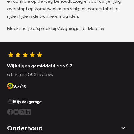
en controle op de weg behoudt. Zorg ervoor dat je tijdig
overstapt op zomerwielen om veilig en comfortabel te
rijden tijdens de warmere maanden.
Maak snel je afspraak bij Vakgarage Ter Maat! 🚗
Wij krijgen gemiddeld een 9.7
o.b.v. ruim 593 reviews
9.7/10
Mijn Vakgarage
Onderhoud