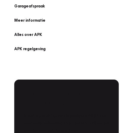
Garageafspraak
Meer informatie
Alles over APK
APK regelgeving
APK Keuring bij
Vakgarage!
Is het weer tijd voor de jaarlijkse APK? Ga
snel naar Vakgarage bij u in de buurt, en ga
zonder zorgen de weg op!