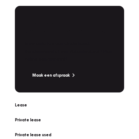
Plan een
Werkplaatsafspraak
Is uw auto toe aan Onderhoud,
Bandenwissel of een Vakantiecheck? Plan
online een afspraak!
Maak een afspraak
Lease
Private lease
Private lease used