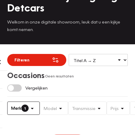
Detcars
Welkom in onze digitale showroom, leuk dat u een kijkje
komt nemen.
Filteren
Occasions
Geen resultaten
Vergelijken
Merk
Model
Transmissie
Prijs
1