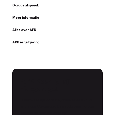
Garageafspraak
Meer informatie
Alles over APK
APK regelgeving
APK Keuring bij
Vakgarage!
Is het weer tijd voor de jaarlijkse APK? Ga
snel naar Vakgarage bij u in de buurt, en ga
zonder zorgen de weg op!