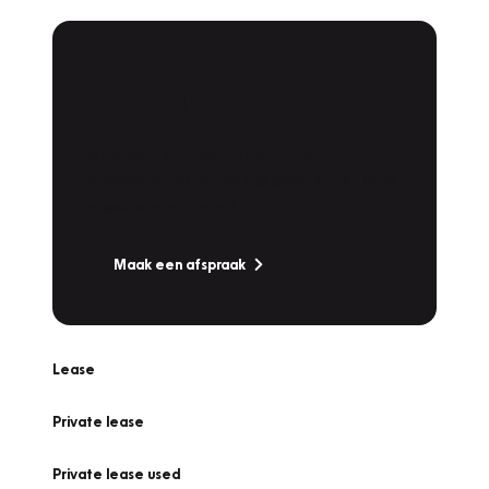
Plan een
Werkplaatsafspraak
Is uw auto toe aan Onderhoud,
Bandenwissel of een Vakantiecheck? Plan
online een afspraak!
Maak een afspraak
Lease
Private lease
Private lease used