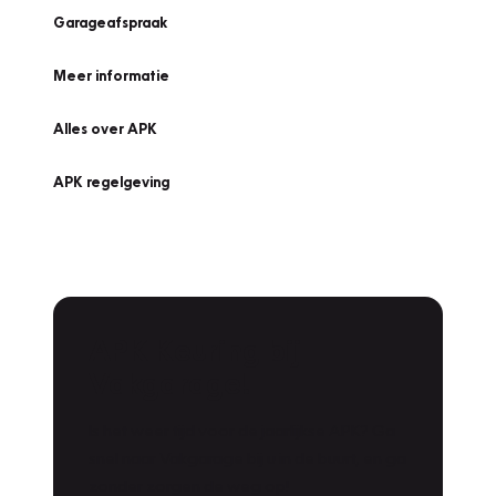
Garageafspraak
Meer informatie
Alles over APK
APK regelgeving
APK Keuring bij
Vakgarage!
Is het weer tijd voor de jaarlijkse APK? Ga
snel naar Vakgarage bij u in de buurt, en ga
zonder zorgen de weg op!