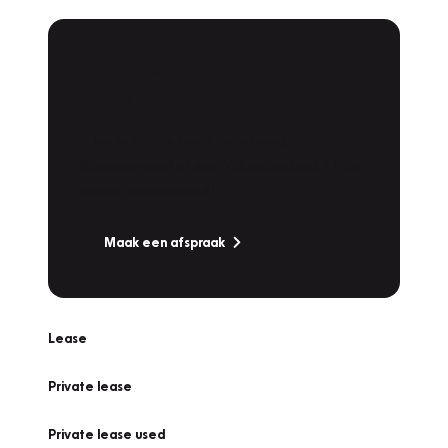
Plan een
Werkplaatsafspraak
Is uw auto toe aan Onderhoud,
Bandenwissel of een Vakantiecheck? Plan
online een afspraak!
Maak een afspraak
Lease
Private lease
Private lease used