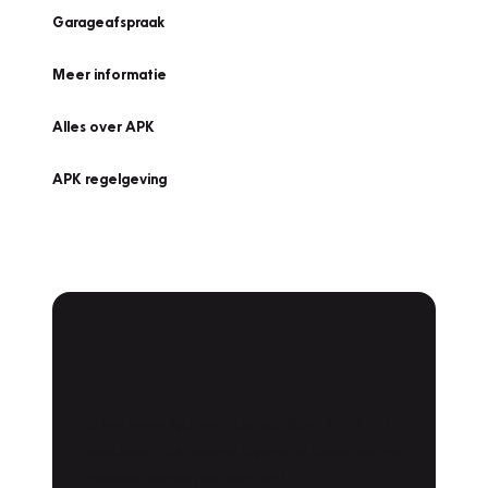
Garageafspraak
Meer informatie
Alles over APK
APK regelgeving
APK Keuring bij
Vakgarage!
Is het weer tijd voor de jaarlijkse APK? Ga
snel naar Vakgarage bij u in de buurt, en ga
zonder zorgen de weg op!