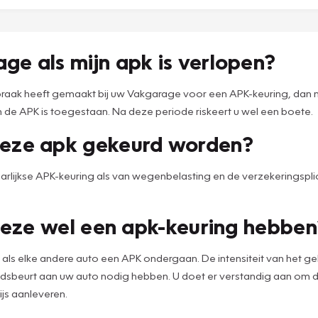
age als mijn apk is verlopen?
spraak heeft gemaakt bij uw Vakgarage voor een APK-keuring, dan ma
 de APK is toegestaan. Na deze periode riskeert u wel een boete.
 deze apk gekeurd worden?
jaarlijkse APK-keuring als van wegenbelasting en de verzekeringspli
t deze wel een apk-keuring hebbe
t als elke andere auto een APK ondergaan. De intensiteit van het g
houdsbeurt aan uw auto nodig hebben. U doet er verstandig aan om
js aanleveren.