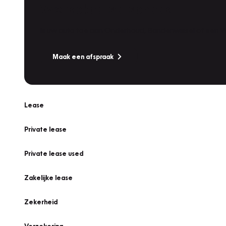
Werkplaatsafspraak
Is uw auto toe aan Onderhoud, Bandenwissel of een Va
Maak een afspraak
Lease
Private lease
Private lease used
Zakelijke lease
Zekerheid