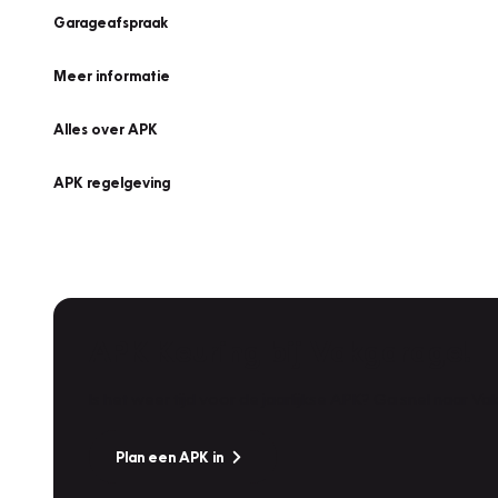
Garageafspraak
Meer informatie
Alles over APK
APK regelgeving
APK Keuring bij Vakgarage!
Is het weer tijd voor de jaarlijkse APK? Ga snel naar V
Plan een APK in